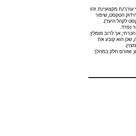
עלות: ההגהה נכללת
עורך/ת מקצועי/ת. זהו
ללא הטמעה.
דוק הטקסט, שיפור
סט לקהל היעד).
 נפרד.
הכרחי, אך לרוב מומלץ
, שכן הוא קובע את
04
וין.
עריכת הטקסט המתו
ש, שזורם חלק במהלך
בשפת היעד
זהו שלב חשוב מאו
הניסוח ולוקליזציה
שלב זה יהיה בדרך 
יבחר שלא לבצע של
כפי שהוא, גם בצור
לרוב מומלץ מאוד ל
קובע את ההבדל בין
מהו תרגום מצוין? 
במהלך הצפייה, ומ
בצורה מדויקת בשפ