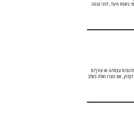
מי בשפת היעד, לפני הגהה
מע"מ לדקה מוקלטת
במידה ונדרש לתרג
שתי אפשרויות:
- במקום התמלול ית
משפת המקור לשפת 
- התמלול בשפת המ
הגבוהה ביותר.
בשני המקרים, כל 
הינו קובץ כתוביות בפורמט srt. לפנ
התמחור עבור התרג
רגם/ת עצמו/ה או עורך/ת
ודקדוק, אם נוצרו כאלה בשלב
03
הגהה
מעבר על קובץ הכתוב
הכתיב, הפיסוק והד
התמלול/התרגום וה
לשפת המקור.