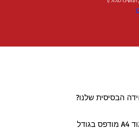
משיכו לגלול :)
ידה הבסיסית שלנו?
עבור טקסטים, היחידה הזו היא 250 מילים, שזה קצת פחות מעמוד A4 מודפס בגודל