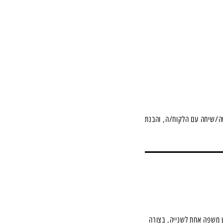
כתוביות
01
הכרת החומר להבנ
ה/שיחה עם הלקוח/ה, והבנת
צפייה בסרט, פגישה או
שלו\ה.
02
תמלול ותזמון
בשלב זה מתבצע תמ
 משפה אחת לשנייה, בצורה